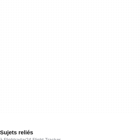
Sujets reliés
à Flightradar24 Flight Tracker