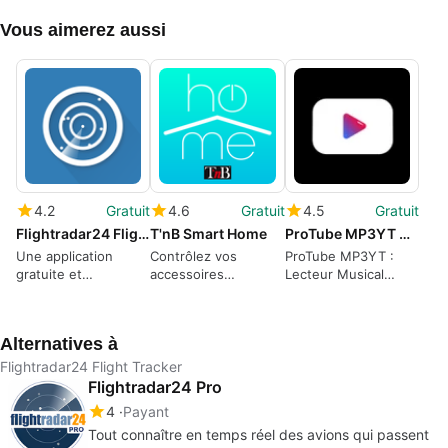
Vous aimerez aussi
4.2
Gratuit
4.6
Gratuit
4.5
Gratuit
Flightradar24 Flight Tracker
T'nB Smart Home
ProTube MP3YT Music Player
Une application
Contrôlez vos
ProTube MP3YT :
gratuite et
accessoires
Lecteur Musical
étonnante pour le
connectés avec T'nB
Innovant
suivi des vols
Smart Home
Alternatives à
Flightradar24 Flight Tracker
Flightradar24 Pro
4
Payant
Tout connaître en temps réel des avions qui passent